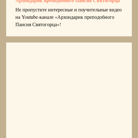
Архондарик преподобного Паисия Святогорца
Не пропустите интересные и поучительные видео
на Youtube-канале «Архондарик преподобного
Паисия Святогорца»!