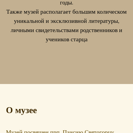
годы.
Также музей располагает большим колическом
уникальной и эксклюзивной литературы,
личными свидетельствами родственников и
учеников старца
О музее
Музей посвящен прп. Паисию Святогорцу.